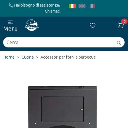
Hai bisogno di assistenza?
Chiamaci
0
Menu
Cerca
Avv
ric
Home
Cucina
Accessori per forni e barbecue