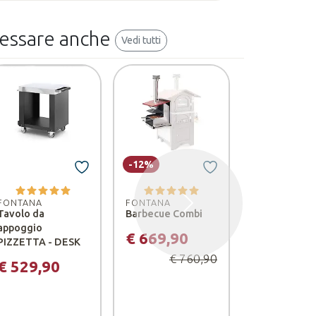
ressare anche
Vedi tutti
-12%
-13%
FONTANA
FONTANA
FONTANA
Successivo
Tavolo da
Barbecue Combi
Tavolo da
appoggio
appoggio PIZ
€ 669,90
PIZZETTA - DESK
DESK
€ 760,90
€ 529,90
€ 1.299,
€ 1.