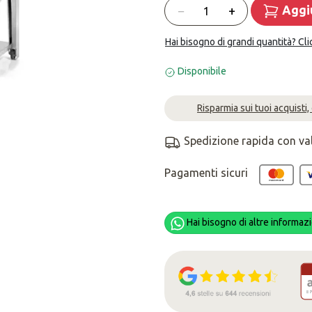
Quantità
−
+
Aggiu
Hai bisogno di grandi quantità? Cli
Disponibile
Risparmia sui tuoi acquisti,
Spedizione rapida con va
Pagamenti sicuri
Hai bisogno di altre informazi