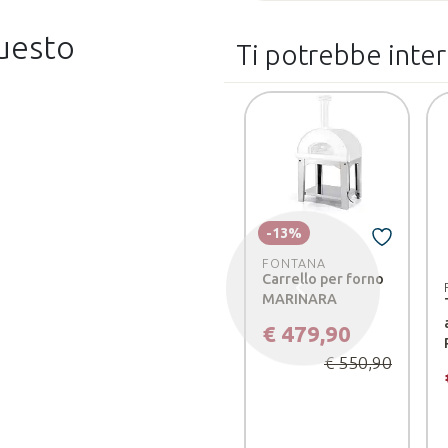
questo
Ti potrebbe inte
-13%
FONTANA
Carrello per forno
Precedente
MARINARA
€ 479,90
€ 550,90