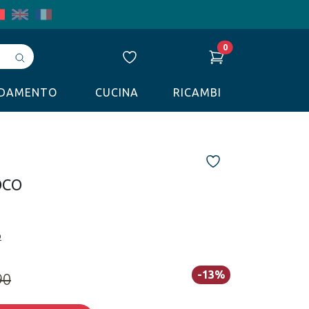
0
Avvia
ricerca
LDAMENTO
CUCINA
RICAMBI
OCO
o
-13%
90