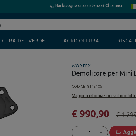
Hai bisogno di assistenza? Chiamaci
CURA DEL VERDE
AGRICOLTURA
RISCA
WORTEX
Demolitore per Mini
CODICE:
8148106
Maggiori informazioni sul prodott
€ 990,90
€ 1.29
Quantità
−
+
Aggiu