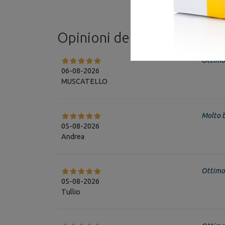
Opinioni dei clienti
Vedi tutti
Ottimo
06-08-2026
MUSCATELLO
Molto 
05-08-2026
Andrea
Ottimo 
05-08-2026
Tullio