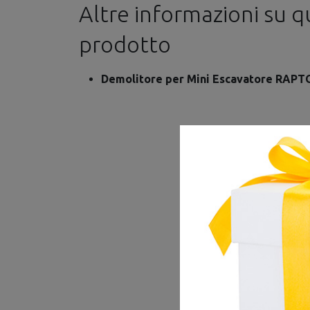
Altre informazioni su 
prodotto
Demolitore per Mini Escavatore RAP