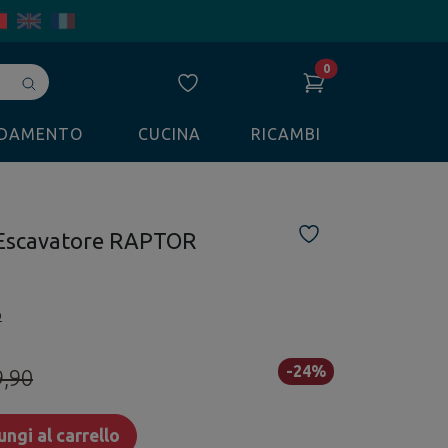
0
Avvia
ricerca
LDAMENTO
CUCINA
RICAMBI
 Escavatore RAPTOR
o
-24%
9,90
ngi al carrello