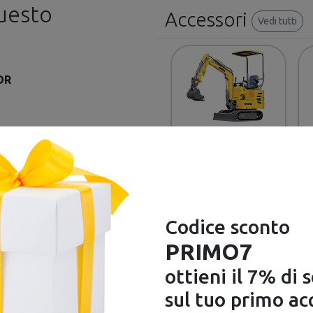
questo
Accessori
Vedi tutti
TOR
-24%
WORTEX
Mini Escavatore
Precedente
RAPTOR 1000-
KP192 W-I
Codice sconto
€ 8.699,90
PRIMO7
€ 11.444,90
ottieni il 7% di 
sul tuo primo ac
Disponibile