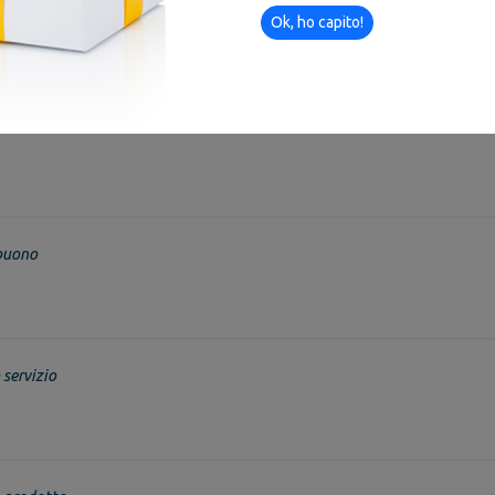
Ok, ho capito!
buono
servizio