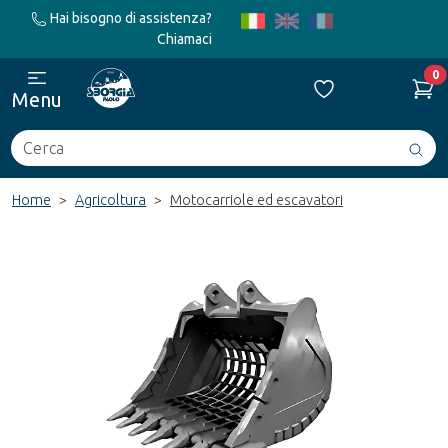
Hai bisogno di assistenza?
Chiamaci
0
Menu
Cerca
Avv
ric
Home
Agricoltura
Motocarriole ed escavatori