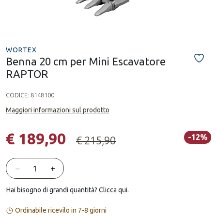
WORTEX
Benna 20 cm per Mini Escavatore
RAPTOR
CODICE:
8148100
Maggiori informazioni sul prodotto
€ 189,90
-12%
€ 215,90
Quantità
−
+
Hai bisogno di grandi quantità? Clicca qui.
Ordinabile ricevilo in 7-8 giorni