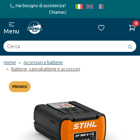
Hai bisogno di assistenza?
Chiamaci
0
Menu
Cerca
Avv
ric
Home
Accessori e batterie
Batterie, caricabatterie e accessori
PROMO