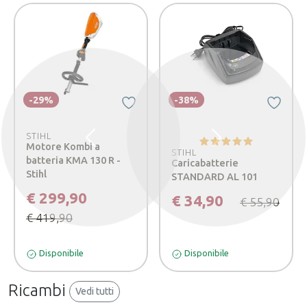
-29%
-38%
STIHL
Precedente
Successivo
Motore Kombi a
STIHL
batteria KMA 130 R -
Caricabatterie
Stihl
STANDARD AL 101
€ 299,90
€ 34,90
€ 55,90
€ 419,90
Disponibile
Disponibile
Ricambi
Vedi tutti