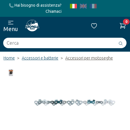
Hai bisogno di assistenza?
Chiamaci
0
Menu
Cerca
Avv
ric
Home
Accessori e batterie
Accessori per motoseghe