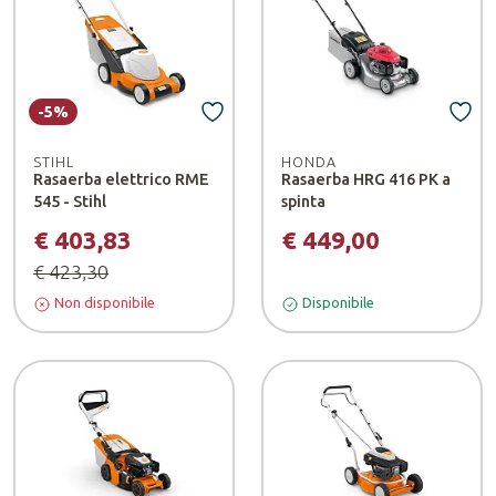
-5%
STIHL
HONDA
Rasaerba elettrico RME
Rasaerba HRG 416 PK a
545 - Stihl
spinta
€ 403,83
€ 449,00
€ 423,30
Non disponibile
Disponibile