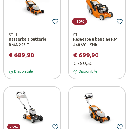
-10%
STIHL
STIHL
Rasaerba a batteria
Rasaerba a benzina RM
RMA 253 T
448 VC - Stihl
€ 689,90
€ 699,90
€ 780,30
Disponibile
Disponibile
-5%