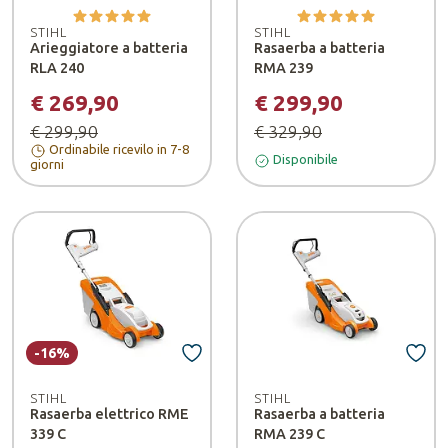
STIHL
STIHL
Arieggiatore a batteria
Rasaerba a batteria
RLA 240
RMA 239
€ 269,90
€ 299,90
€ 299,90
€ 329,90
Ordinabile ricevilo in 7-8
Disponibile
giorni
-16%
STIHL
STIHL
Rasaerba elettrico RME
Rasaerba a batteria
339 C
RMA 239 C