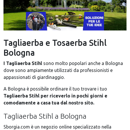
Tagliaerba e Tosaerba Stihl
Codice sconto
Bologna
PRIMO7
I Tagliaerba Stihl
sono molto popolari anche a Bologna
ottieni il 7% di sconto
dove sono ampiamente utilizzati da professionisti e
sul tuo primo acquisto
appassionati di giardinaggio.
Ok, ho capito!
A Bologna è possibile ordinare il tuo trovare i tuo
Tagliaerba Stihl per riceverlo in pochi giorni e
comodamente a casa tua dal nostro sito.
Tagliaerba Stihl a Bologna
Sborgia.com è un negozio online specializzato nella