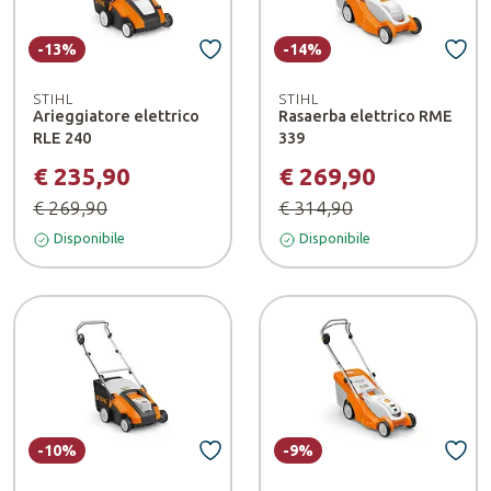
-13%
-14%
STIHL
STIHL
Arieggiatore elettrico
Rasaerba elettrico RME
RLE 240
339
€ 235,90
€ 269,90
€ 269,90
€ 314,90
Disponibile
Disponibile
-10%
-9%