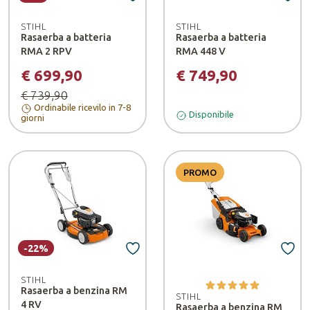
STIHL
STIHL
Rasaerba a batteria
Rasaerba a batteria
RMA 2 RPV
RMA 448 V
€ 699,90
€ 749,90
€ 739,90
Ordinabile ricevilo in 7-8
Disponibile
giorni
PROMO
-22%
STIHL
Rasaerba a benzina RM
STIHL
4 RV
Rasaerba a benzina RM