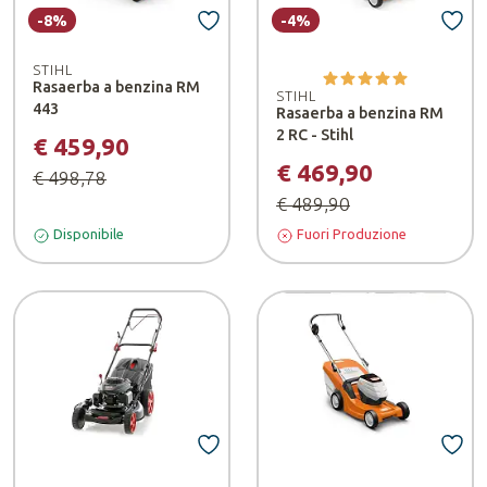
-8%
-4%
STIHL
Rasaerba a benzina RM
STIHL
443
Rasaerba a benzina RM
2 RC - Stihl
€ 459,90
€ 469,90
€ 498,78
€ 489,90
Disponibile
Fuori Produzione