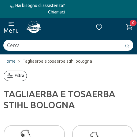
Hai bisogno di assistenza?
Chiamaci
0
Menu
Cerca
Avv
ric
Home
Tagliaerba e tosaerba stihl bologna
Filtra
TAGLIAERBA E TOSAERBA
STIHL BOLOGNA