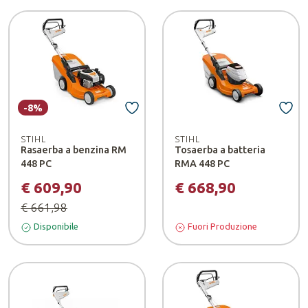
-8%
STIHL
STIHL
Rasaerba a benzina RM
Tosaerba a batteria
448 PC
RMA 448 PC
€ 609,90
€ 668,90
€ 661,98
Disponibile
Fuori Produzione