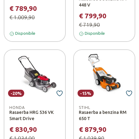
448 V
€ 789,90
€ 799,90
€ 1.009,90
€ 719,90
Disponibile
Disponibile
-20%
-15%
HONDA
STIHL
Rasaerba HRG 536 VK
Rasaerba a benzina RM
Smart Drive
650 T
€ 830,90
€ 879,90
€ 1.034,00
€ 1.039,90