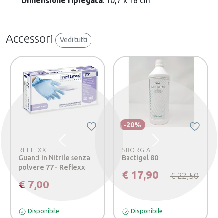
Dimensione ripiegata
: 10,7 x 16 cm
Accessori
Vedi tutti
-20%
Precedente
Successivo
REFLEXX
SBORGIA
Guanti in Nitrile senza
Bactigel 80
polvere 77 - Reflexx
€ 17,90
€ 22,50
€ 7,00
Disponibile
Disponibile