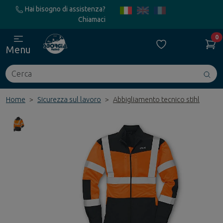
Hai bisogno di assistenza?
Chiamaci
0
Menu
Cerca
Avv
ric
Home
Sicurezza sul lavoro
Abbigliamento tecnico stihl