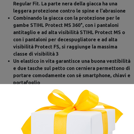
Regular Fit. La parte nera della giacca ha una
leggera protezione contro le spine e l'abrasione
Combinando la giacca con la protezione per le
gambe STIHL Protect MS 360°, con i pantaloni
antitaglio e ad alta visibilità STIHL Protect MS o
con i pantaloni per decespugliatore e ad alta
visibilità Protect FS, si raggiunge la massima
classe di visibilità 3
Un elastico in vita garantisce una buona vestibilità
e due tasche sul petto con cerniera permettono di
portare comodamente con sé smartphone, chiavi e
portafoglio
La giacca ad alta visibilità Vent è lavabile in
lavatrice a 60 °C
Composizione del materiale esterno: 100%
poliestere
Composizione del materiale della fodera: 100%
poliestere
Colore disponibile: bicolore (arancione