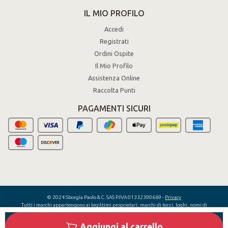
IL MIO PROFILO
Accedi
Registrati
Ordini Ospite
Il Mio Profilo
Assistenza Online
Raccolta Punti
PAGAMENTI SICURI
© 2024 Sborgia Paolo & C. SAS P.IVA 01332390689 -
Privacy
Tutti i marchi appartengono ai legittimi proprietari; marchi di terzi, loghi, nomi di
prodotti, nomi commerciali, nomi corporativi e di società citati sono marchi di
proprietà dei rispettivi titolari o marchi registrati da altre società e sono stati
Aggiungi al carrello
utilizzati a puro scopo esplicativo, senza alcun fine di violazione dei diritti di