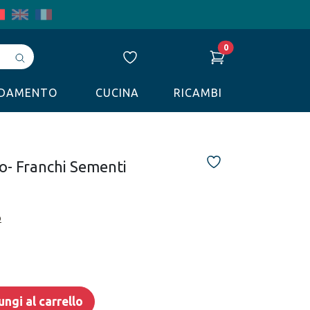
0
Avvia
ricerca
LDAMENTO
CUCINA
RICAMBI
o- Franchi Sementi
o
ngi al carrello