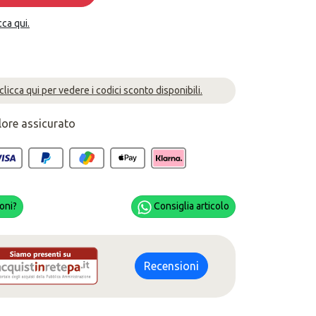
cca qui.
 clicca qui per vedere i codici sconto disponibili.
lore assicurato
oni?
Consiglia articolo
Recensioni