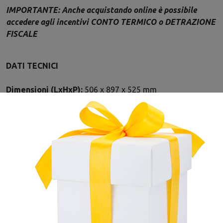
IMPORTANTE: Anche acquistando online è possibile
accedere agli incentivi CONTO TERMICO o DETRAZIONE
FISCALE
DATI TECNICI
Dimensioni (LxHxP):
506 x 897 x 525 mm
Consumo orario:
0,6 –1,5 kg/h
Capacità totale serbatoio:
11 kg
Diametro scarico fumi:
80 mm S
Rendimento:
94,3 –91,3 %
Peso Netto:
91 kg
Classe Energetica:
A+
Potenza termica nominale:
2,5-7,0 kW
m³ riscaldabili:
201 m3