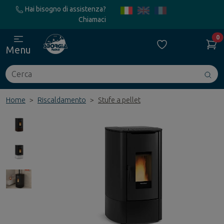
Hai bisogno di assistenza?
Chiamaci
0
Menu
Cerca
Avv
ric
Home
Riscaldamento
Stufe a pellet