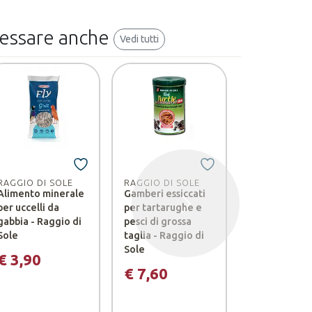
ressare anche
Vedi tutti
NO
RAGGIO DI SOLE
RAGGIO DI SOLE
RAGGIO DI S
Alimento minerale
Gamberi essiccati
Mangime spe
per uccelli da
per tartarughe e
in pellet per
Successivo
gabbia - Raggio di
pesci di grossa
tartarughe di
Sole
taglia - Raggio di
e rettili erbi
Sole
FISH TORTO
€ 3,90
STICKS
€ 7,60
€ 8,90