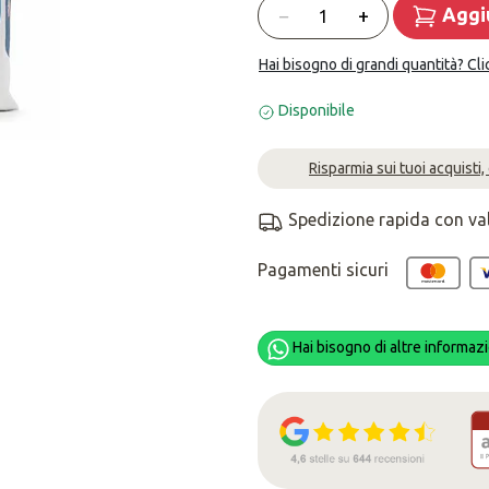
Quantità
−
+
Aggiu
Hai bisogno di grandi quantità? Cli
Disponibile
Risparmia sui tuoi acquisti,
Spedizione rapida con va
Pagamenti sicuri
Hai bisogno di altre informazi