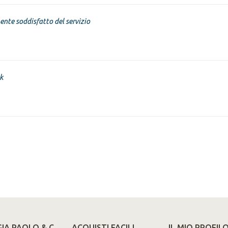
nte soddisfatto del servizio
k
IA PAOLO & C.
ACQUISTI FACILI
IL MIO PROFIL