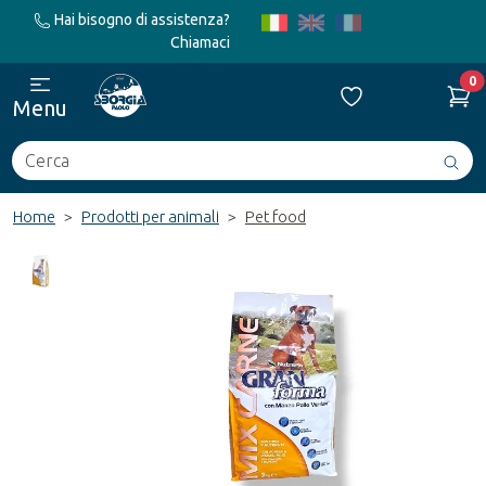
Hai bisogno di assistenza?
Chiamaci
0
Menu
Cerca
Avv
ric
Home
Prodotti per animali
Pet food