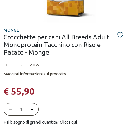
MONGE
Crocchette per cani All Breeds Adult
Monoprotein Tacchino con Riso e
Patate - Monge
CODICE:
CUS-585095
Maggiori informazioni sul prodotto
€ 55,90
Quantità
−
+
Hai bisogno di grandi quantità? Clicca qui.