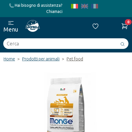
Hai bisogno di assistenza?
Chiamaci
0
Menu
Cerca
Avv
ric
Home
Prodotti per animali
Pet food