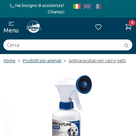
Hai bisogno di assistenza?
Chiamaci
0
Menu
Cerca
Avv
ric
Home
Prodotti per animali
Antiparassitari per cani e gatti