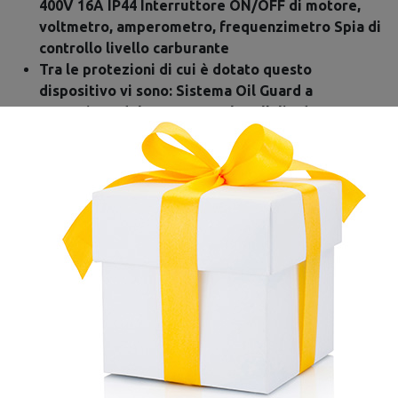
400V 16A IP44 Interruttore ON/OFF di motore,
voltmetro, amperometro, frequenzimetro Spia di
controllo livello carburante
Tra le protezioni di cui è dotato questo
dispositivo vi sono: Sistema Oil Guard a
protezione del motore, qualora l'olio dovesse
scendere al di sotto del livello di sicurezza. Il
gruppo elettrogeno è dotato anche di una valvola
d'aria. Protezione termica del motore
DATI TECNICI
Carburante:
Benzina
Avviamento:
Elettrico
Potenza Massima Trifase:
6 kVA - 4,8 KW cos φ 0,8
Potenza Nominale Trifase:
5 kVA - 4 KW cos φ 0,8
Potenza Massima Monofase:
2 kVA - 1,6 KW cos φ 0,8
Potenza Nominale Monofase:
1,5 kVA - 1,2 KW cos φ 0,8
Tipologia Generatore:
Aperto
Tensione Uscita:
400V / 50 Hz