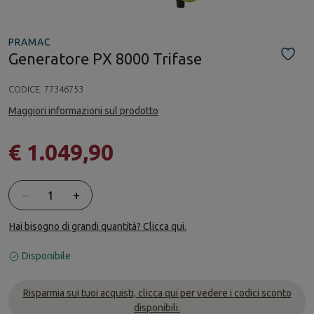
PRAMAC
Generatore PX 8000 Trifase
CODICE:
77346753
Maggiori informazioni sul prodotto
€ 1.049,90
Quantità
−
+
Hai bisogno di grandi quantità? Clicca qui.
Disponibile
Risparmia sui tuoi acquisti, clicca qui per vedere i codici sconto
disponibili.