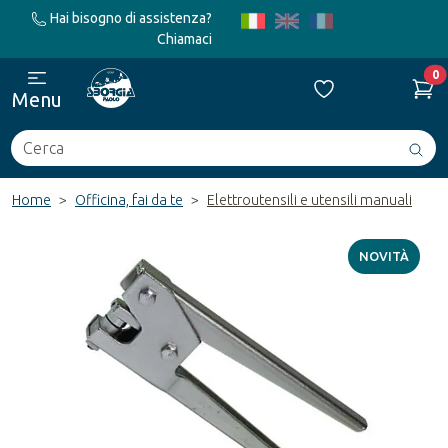
Hai bisogno di assistenza?
Chiamaci
0
Menu
Cerca
Avv
ric
Home
Officina, fai da te
Elettroutensili e utensili manuali
NOVITÀ