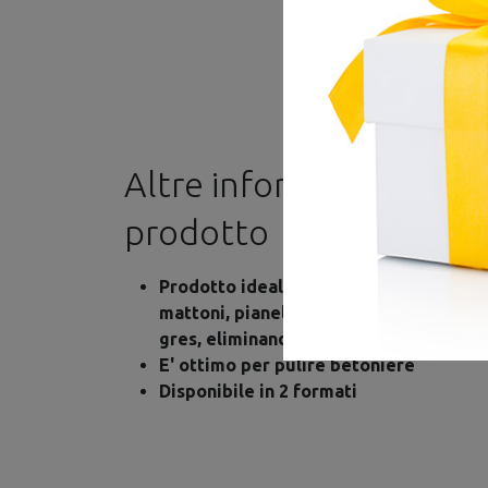
Altre informazioni su 
prodotto
Prodotto ideale per disincrostare e sg
mattoni, pianelle, pavimenti esterni, c
gres, eliminando residui di calce e ce
E' ottimo per pulire betoniere
Disponibile in 2 formati