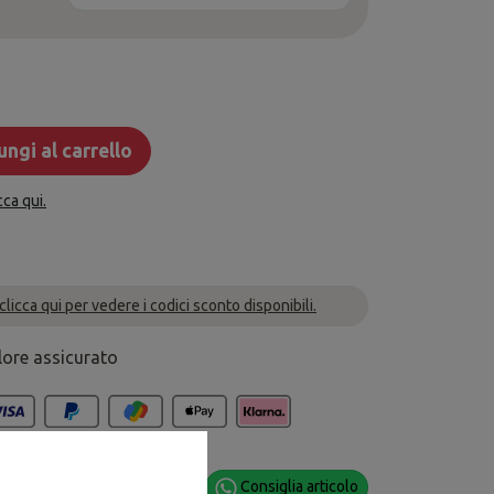
ngi al carrello
cca qui.
 clicca qui per vedere i codici sconto disponibili.
lore assicurato
oni?
Consiglia articolo