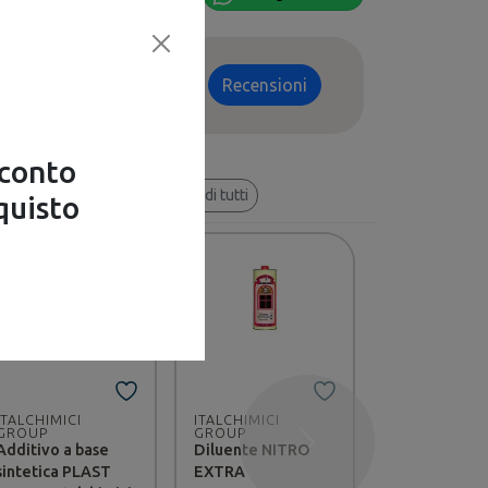
Recensioni
sconto
ressare anche
Vedi tutti
quisto
ITALCHIMICI
ITALCHIMICI
ITALCHIMICI
GROUP
GROUP
GROUP
Additivo a base
Diluente NITRO
Acquaragia
Successivo
sintetica PLAST
EXTRA
inodore extr