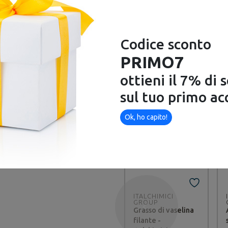
Codice sconto
PRIMO7
ottieni il 7% di 
questo
Ti potrebbe inte
sul tuo primo ac
Ok, ho capito!
rassare senza fatica
otto non trattato, ceramica
mento
ITALCHIMICI
GROUP
Grasso di vaselina
Precedente
filante -