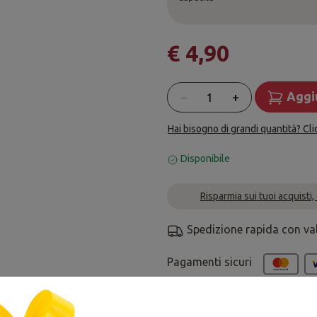
€ 4,90
Quantità
−
+
Aggiu
Hai bisogno di grandi quantità? Cli
Disponibile
Risparmia sui tuoi acquisti,
Spedizione rapida con va
Pagamenti sicuri
Hai bisogno di altre informazi