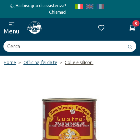
Hai bisogno di assistenza?
Chiamaci
0
Menu
Cerca
Avv
ric
Home
Officina, fai da te
Colle e siliconi