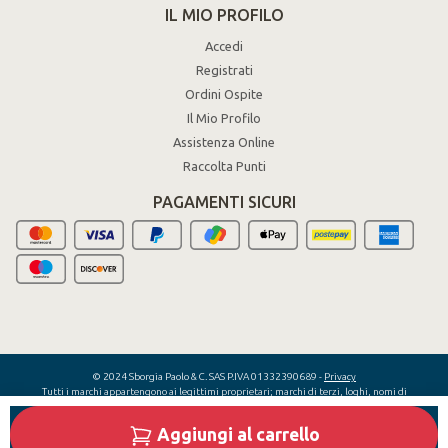
IL MIO PROFILO
Accedi
Registrati
Ordini Ospite
Il Mio Profilo
Assistenza Online
Raccolta Punti
PAGAMENTI SICURI
© 2024 Sborgia Paolo & C. SAS P.IVA 01332390689 -
Privacy
Tutti i marchi appartengono ai legittimi proprietari; marchi di terzi, loghi, nomi di
prodotti, nomi commerciali, nomi corporativi e di società citati sono marchi di
proprietà dei rispettivi titolari o marchi registrati da altre società e sono stati
Aggiungi al carrello
utilizzati a puro scopo esplicativo, senza alcun fine di violazione dei diritti di