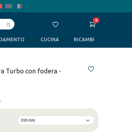
0
Avvia
ricerca
LDAMENTO
CUCINA
RICAMBI
a Turbo con fodera -
o