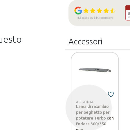
questo
Accessori
AUSONIA
Lama di ricambio
Precedente
per Seghetto per
potatura Turbo con
fodera 300/350
mm