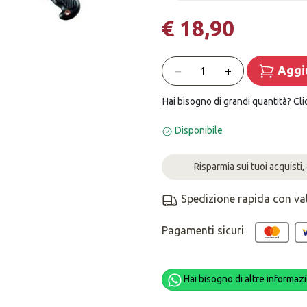
€ 18,90
Quantità
−
+
Aggiu
Hai bisogno di grandi quantità? Cli
Disponibile
Risparmia sui tuoi acquisti,
Spedizione rapida con va
Pagamenti sicuri
Hai bisogno di altre informazi