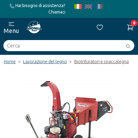
Hai bisogno di assistenza?
Chiamaci
0
Menu
Cerca
Avv
ric
Home
Lavorazione del legno
Biotrituratori e spaccalegna