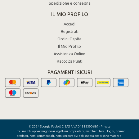
Spedizione e consegna
IL MIO PROFILO
Accedi
Registrati
Ordini Ospite
Il Mio Profilo
Assistenza Online
Raccolta Punti
PAGAMENTI SICURI
© 2024 Sborgia Paolo & C. SAS P.IVA 01332390689 -
Privacy
Tutti i marchi appartengono ai legittimi proprietari; marchi di terzi, loghi, nomi di
prodotti, nomi commerciali, nomi corporativi e di società citati sono marchi di