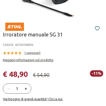
Irroratore manuale SG 31
CODICE:
42550194930
1 opinione/i
Maggiori informazioni sul prodotto
€ 48,90
-11%
€ 54,90
Quantità
−
+
Hai bisogno di grandi quantità? Clicca qui.