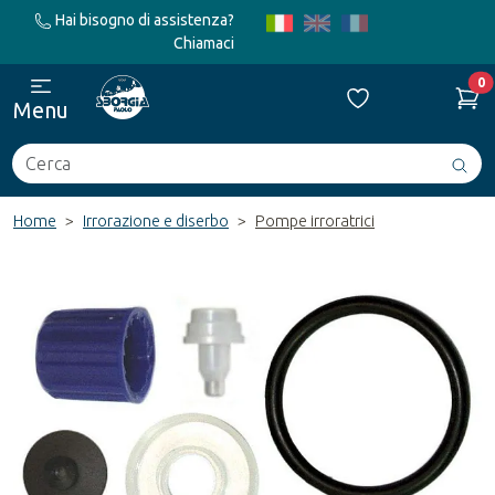
Hai bisogno di assistenza?
Chiamaci
0
Menu
Cerca
Avv
ric
Home
Irrorazione e diserbo
Pompe irroratrici