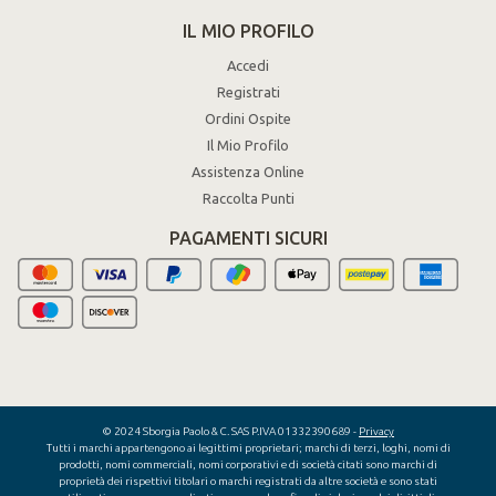
IL MIO PROFILO
Accedi
Registrati
Ordini Ospite
Il Mio Profilo
Assistenza Online
Raccolta Punti
PAGAMENTI SICURI
© 2024 Sborgia Paolo & C. SAS P.IVA 01332390689 -
Privacy
Tutti i marchi appartengono ai legittimi proprietari; marchi di terzi, loghi, nomi di
prodotti, nomi commerciali, nomi corporativi e di società citati sono marchi di
proprietà dei rispettivi titolari o marchi registrati da altre società e sono stati