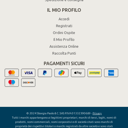
IL MIO PROFILO
Accedi
Registrati
Ordini Ospite
Il Mio Profilo
Assistenza Online
Raccolta Punti
PAGAMENTI SICURI
© 2024 Sborgia Paolo & C. SAS P.IVA 01332390689 -
Privacy
Tutti i marchi appartengono ai legittimi proprietari; marchi di terzi, loghi, nomi di
prodotti, nomi commerciali, nomi corporativi e di società citati sono marchi di
proprietà dei rispettivi titolari o marchi registrati da altre società e sono stati