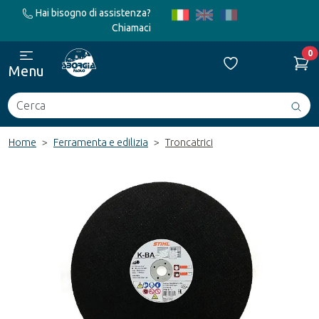
Hai bisogno di assistenza?
Chiamaci
0
Menu
Cerca
Avv
ric
Home
Ferramenta e edilizia
Troncatrici