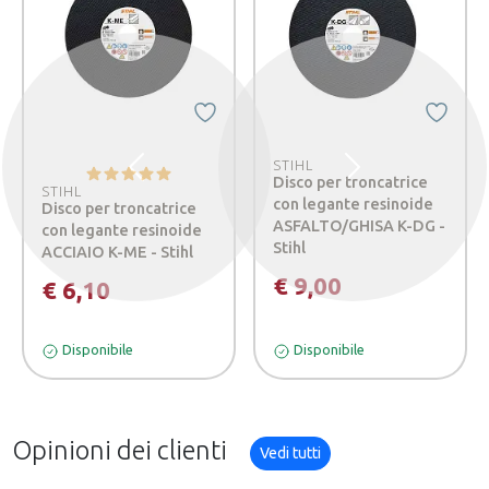
STIHL
Precedente
Successivo
Disco per troncatrice
STIHL
con legante resinoide
Disco per troncatrice
ASFALTO/GHISA K-DG -
con legante resinoide
Stihl
ACCIAIO K-ME - Stihl
€ 9,00
€ 6,10
Disponibile
Disponibile
Opinioni dei clienti
Vedi tutti