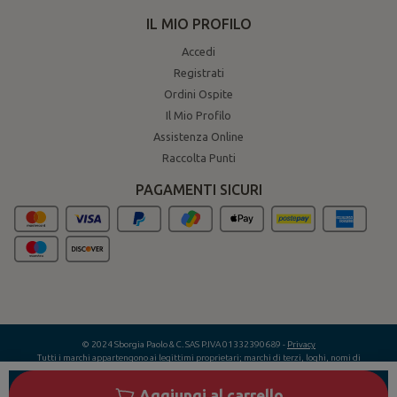
IL MIO PROFILO
Accedi
Registrati
Ordini Ospite
Il Mio Profilo
Assistenza Online
Raccolta Punti
PAGAMENTI SICURI
© 2024 Sborgia Paolo & C. SAS P.IVA 01332390689 -
Privacy
Tutti i marchi appartengono ai legittimi proprietari; marchi di terzi, loghi, nomi di
prodotti, nomi commerciali, nomi corporativi e di società citati sono marchi di
proprietà dei rispettivi titolari o marchi registrati da altre società e sono stati
Aggiungi al carrello