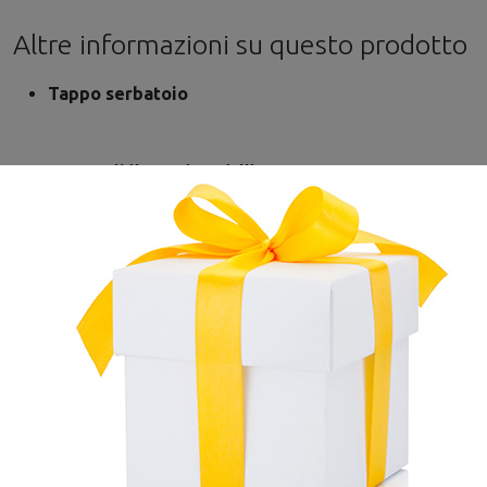
Altre informazioni su questo prodotto
Tappo serbatoio
Compatibile con i modelli:
Motoseghe
:
MS 171
,
MS 181
,
MS 211
,
MS 231
,
MS 241
,
MS
251
,
MS 311
,
MS 391
,
MS 462
,
MS 661
,
MS 880
,
MSA
160
e
MSA 200
Decespugliatori
:
FS 240
,
FS 260
,
FS 360
,
FS 410
e
FS
460
Kombi:
KM 130