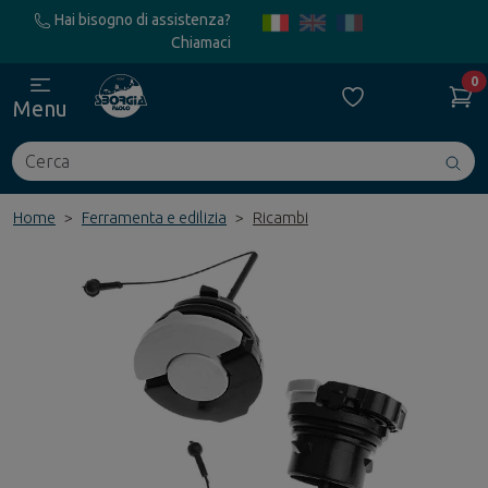
Hai bisogno di assistenza?
Chiamaci
0
Menu
Cerca
Avv
ric
Home
Ferramenta e edilizia
Ricambi