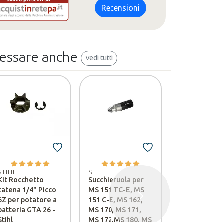
Recensioni
ressare anche
Vedi tutti
STIHL
Grilletto
STIHL
STIHL
accelerazion
Kit Rocchetto
Succhieruola per
FS 120
catena 1/4" Picco
MS 151 TC-E, MS
6Z per potatore a
151 C-E, MS 162,
Successivo
€ 4,90
batteria GTA 26 -
MS 170, MS 171,
Stihl
MS 172,MS 180, MS