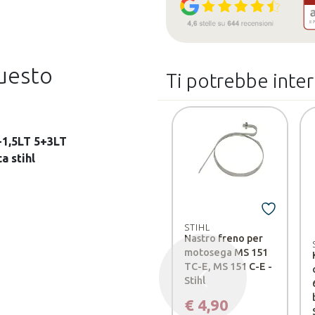
questo
Ti potrebbe inte
3+1,5LT 5+3LT
ca stihl
STIHL
Nastro freno per
motosega MS 151
TC-E, MS 151 C-E -
Stihl
Precedente
€ 4,90