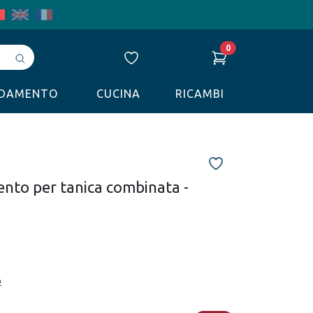
0
Avvia
ricerca
LDAMENTO
CUCINA
RICAMBI
ento per tanica combinata -
o