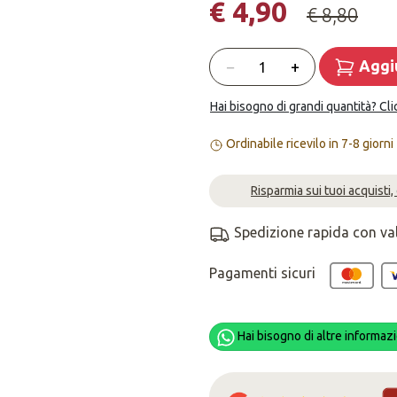
€ 4,90
€ 8,80
Quantità
−
+
Aggiu
Hai bisogno di grandi quantità? Cli
Ordinabile ricevilo in 7-8 giorni
Risparmia sui tuoi acquisti,
Spedizione rapida con va
Pagamenti sicuri
Hai bisogno di altre informazi