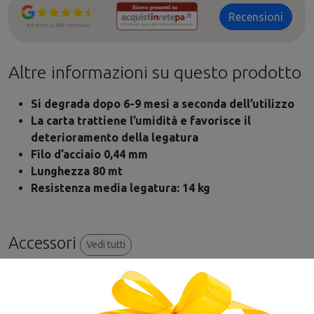
Recensioni
Altre informazioni su questo prodotto
Si degrada dopo 6-9 mesi a seconda dell’utilizzo
La carta trattiene l’umidità e favorisce il
deterioramento della legatura
Filo d’acciaio 0,44 mm
Lunghezza 80 mt
Resistenza media legatura: 14 kg
Accessori
Vedi tutti
PROMO
NOVITÀ