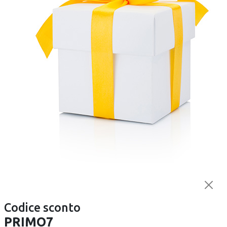
-17%
-31%
PELLENC
PELLENC
Precedente
Successivo
Legatrice F3X V25
Filo CLIMAT per
legatrice FIXION - 80
€ 707,90
metri - 45 pezzi
€ 849,90
€ 2,20
€ 3,20
Disponibile
Disponibile
Opinioni dei clienti
Vedi tutti
Codice sconto
PRIMO7
Molto buono