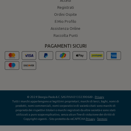
Accedi
Registrati
Ordini Ospite
Il Mio Profilo
Assistenza Online
Raccolta Punti
PAGAMENTI SICURI
© 2024 Sborgia Paolo & C. SAS P.IVA 01332390689 -
Privacy
Tutti i marchi appartengono ai legittimi proprietari; marchi di terzi, loghi, nomi di
prodotti, nomi commerciali, nomi corporativi e di società citati sono marchi di
proprietà dei rispettivi titolari o marchi registrati da altre società e sono stati
utilizzati a puro scopo esplicativo, senza alcun fine di violazione dei diritti di
Copyright vigenti.
- Sito protetto da reCAPTCHA
Privacy
-
Termini