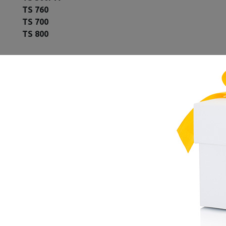
TS 760
TS 700
TS 800
TRONCATRICI A CATENA
GS 461
TRIVELLE COMPATIBILI
BT 45-Z
BT 120 C
BT 121
BT 360
SOFFIATORI COMPATIBILI
BG 45
BG 55
BG 55C Z KAT
BG 85