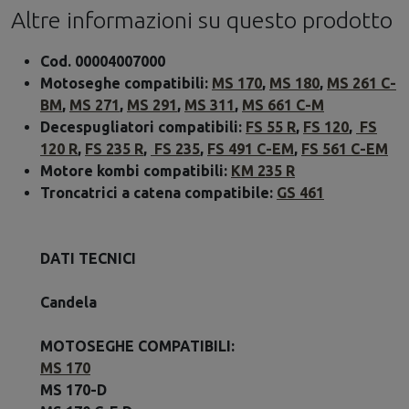
Altre informazioni su questo prodotto
Cod. 00004007000
Motoseghe compatibili:
MS 170
,
MS 180
,
MS 261 C-
BM
,
MS 271
,
MS 291
,
MS 311
,
MS 661 C-M
Decespugliatori compatibili:
FS 55 R
,
FS 120
,
FS
120 R
,
FS 235 R
,
FS 235
,
FS 491 C-EM
,
FS 561 C-EM
Motore kombi compatibili:
KM 235 R
Troncatrici a catena compatibile:
GS 461
DATI TECNICI
Candela
MOTOSEGHE COMPATIBILI:
MS 170
MS 170-D