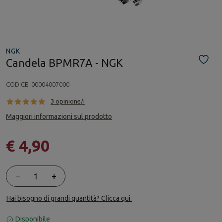
NGK
Candela BPMR7A - NGK
CODICE:
00004007000
3 opinione/i
Maggiori informazioni sul prodotto
€ 4,90
Quantità
−
+
Hai bisogno di grandi quantità? Clicca qui.
Disponibile