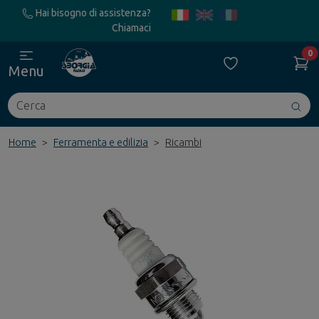
Hai bisogno di assistenza?
Chiamaci
0
Menu
Cerca
Avv
ric
Home
Ferramenta e edilizia
Ricambi