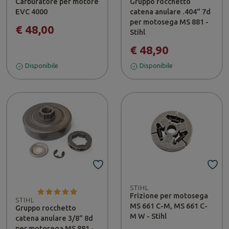
Carburatore per motore
Gruppo rocchetto
EVC 4000
catena anulare .404" 7d
per motosega MS 881 -
€ 48,00
Stihl
€ 48,90
Disponibile
Disponibile
STIHL
Frizione per motosega
STIHL
MS 661 C-M, MS 661 C-
Gruppo rocchetto
M W - Stihl
catena anulare 3/8" 8d
per motosega MS 881 -