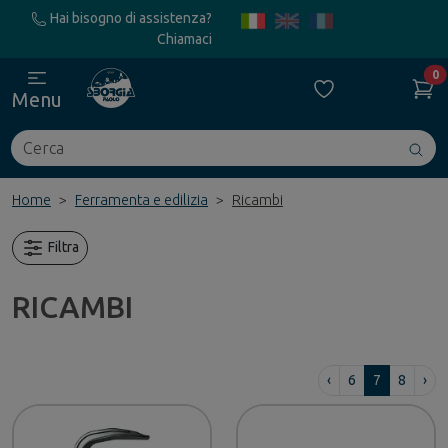
Hai bisogno di assistenza?
Chiamaci
0
Menu
Cerca
Avv
ric
Home
Ferramenta e edilizia
Ricambi
Filtra
RICAMBI
‹
6
7
8
›