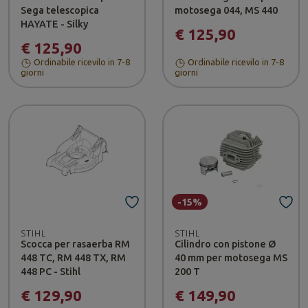
Sega telescopica
motosega 044, MS 440
HAYATE - Silky
€ 125,90
€ 125,90
Ordinabile ricevilo in 7-8
Ordinabile ricevilo in 7-8
giorni
giorni
-15%
STIHL
STIHL
Scocca per rasaerba RM
Cilindro con pistone Ø
448 TC, RM 448 TX, RM
40 mm per motosega MS
448 PC - Stihl
200 T
€ 129,90
€ 149,90