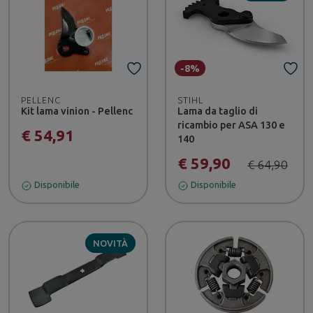
-8%
PELLENC
STIHL
Kit lama vinion - Pellenc
Lama da taglio di
ricambio per ASA 130 e
€ 54,91
140
€ 59,90
€ 64,90
Disponibile
Disponibile
NOVITÀ