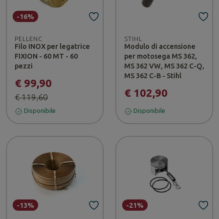
-16%
PELLENC
STIHL
Filo INOX per legatrice
Modulo di accensione
FIXION - 60 MT - 60
per motosega MS 362,
pezzi
MS 362 VW, MS 362 C-Q,
MS 362 C-B - Stihl
€ 99,90
€ 102,90
€ 119,60
Disponibile
Disponibile
-13%
-21%