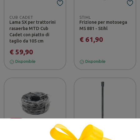
CUB CADET
STIHL
Lama SX per trattorini
Frizione per motosega
rasaerba MTD Cub
MS 881 - Stihl
Cadet con piatto di
€ 61,90
taglio da 105 cm
€ 59,90
Disponibile
Disponibile
-18%
PELLENC
STIHL