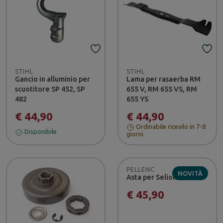
STIHL
STIHL
Gancio in alluminio per
Lama per rasaerba RM
scuotitore SP 452, SP
655 V, RM 655 VS, RM
482
655 YS
€ 44,90
€ 44,90
Ordinabile ricevilo in 7-8
Disponibile
giorni
PELLENC
NOVITÀ
Asta per Selion
€ 45,90