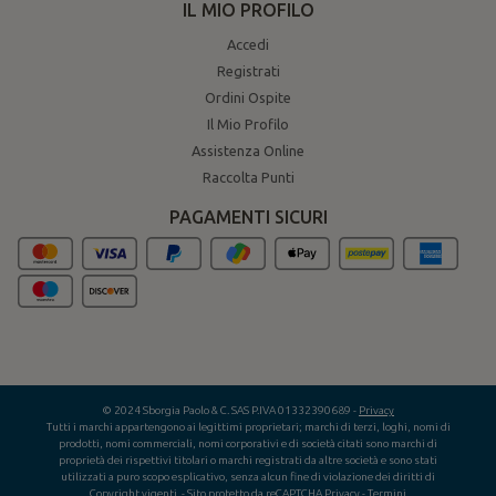
IL MIO PROFILO
Accedi
Registrati
Ordini Ospite
Il Mio Profilo
Assistenza Online
Raccolta Punti
PAGAMENTI SICURI
© 2024 Sborgia Paolo & C. SAS P.IVA 01332390689 -
Privacy
Tutti i marchi appartengono ai legittimi proprietari; marchi di terzi, loghi, nomi di
prodotti, nomi commerciali, nomi corporativi e di società citati sono marchi di
proprietà dei rispettivi titolari o marchi registrati da altre società e sono stati
utilizzati a puro scopo esplicativo, senza alcun fine di violazione dei diritti di
Copyright vigenti.
- Sito protetto da reCAPTCHA
Privacy
-
Termini