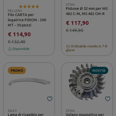
STIHL
Pistone Ø 52 mm per MS
PELLENC
462 C-M, MS 462 CM-R
Filo CARTA per
legatrice FIXION - 200
€ 117,90
MT - 30 pezzi
€ 149,90
€ 114,90
€ 132,40
Ordinabile ricevilo in 7-8
Disponibile
giorni
PROMO
NOVITÀ
SILKY
STIHL
Lama di ricambio per
Volano magnetico per