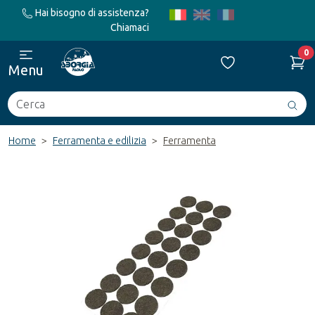
Hai bisogno di assistenza?
Chiamaci
0
Menu
Cerca
Avv
ric
Home
Ferramenta e edilizia
Ferramenta