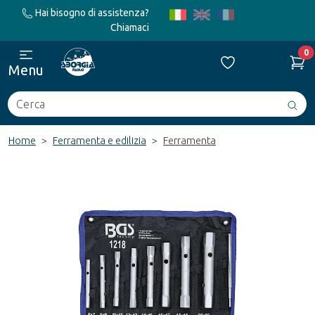
Hai bisogno di assistenza?
Chiamaci
0
Menu
Cerca
Avv
ric
Home
Ferramenta e edilizia
Ferramenta