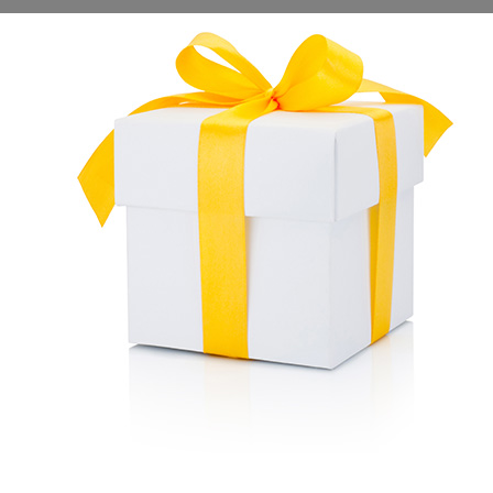
Larghezza lavoro:
71,0 cm
Altezza lavoro:
55,0 cm
Portata massima:
52,0 Tonnellate/Ora
Distanza massima getto:
16,0 m
Regolazione altezza coclea:
Manuale
Regolazione direzione getto:
Elettrica - Doppio stadio
Frizione di sterzo:
Si
Trasmissione:
Idrostatica
Velocità:
0 - 3.96 km/h
Motore:
GX270
Potenza:
6,3 Kw
Velocità a vuoto:
3.600 rpm
Capacità serbatoio:
5,0 Lt
Autonomia:
2,2 h
Sistema avviamento:
Elettrico auto-avvolgente
Rumorosità:
102 dB(A)