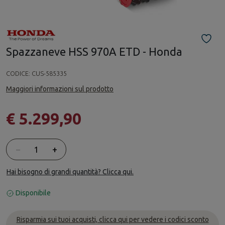
Spazzaneve HSS 970A ETD - Honda
CODICE:
CUS-585335
Maggiori informazioni sul prodotto
€ 5.299,90
Quantità
−
+
Hai bisogno di grandi quantità? Clicca qui.
Disponibile
Risparmia sui tuoi acquisti, clicca qui per vedere i codici sconto