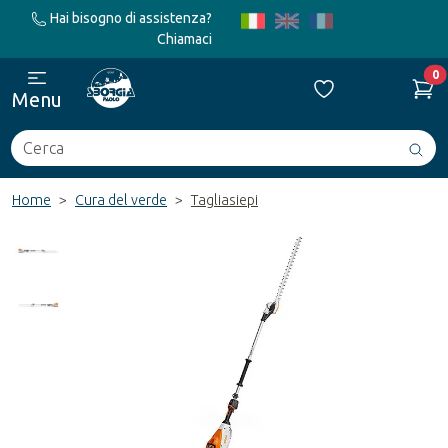
Hai bisogno di assistenza?
Chiamaci
0
Menu
Cerca
Avv
ric
Home
Cura del verde
Tagliasiepi