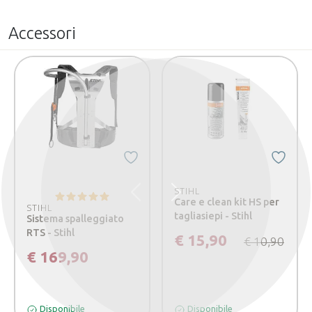
Accessori
STIHL
Precedente
Successivo
Care e clean kit HS per
STIHL
tagliasiepi - Stihl
Sistema spalleggiato
RTS - Stihl
€ 15,90
€ 10,90
€ 169,90
Disponibile
Disponibile