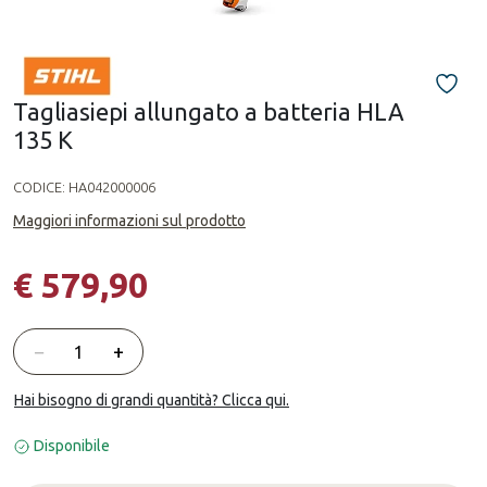
Tagliasiepi allungato a batteria HLA
135 K
CODICE:
HA042000006
Maggiori informazioni sul prodotto
€ 579,90
Quantità
−
+
Hai bisogno di grandi quantità? Clicca qui.
Disponibile