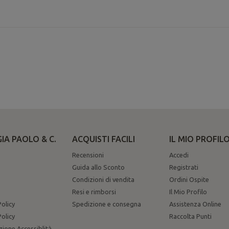
IA PAOLO & C.
ACQUISTI FACILI
IL MIO PROFIL
Recensioni
Accedi
Guida allo Sconto
Registrati
Condizioni di vendita
Ordini Ospite
Resi e rimborsi
Il Mio Profilo
Policy
Spedizione e consegna
Assistenza Online
olicy
Raccolta Punti
zione Accessiblità