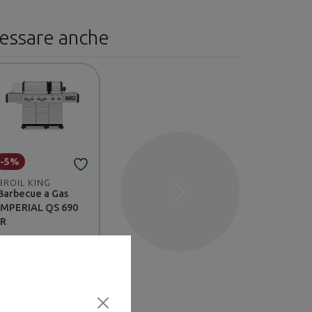
ressare anche
-5%
BROIL KING
Barbecue a Gas
Successivo
IMPERIAL QS 690
IR
€ 5.999,90
€ 6.299,90
Disponibile