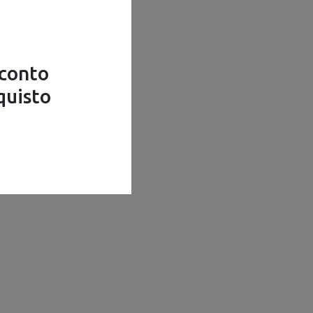
sconto
quisto