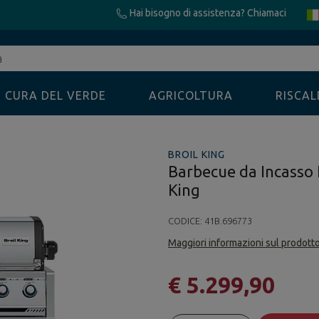
Hai bisogno di assistenza? Chiamaci
CURA DEL VERDE
AGRICOLTURA
RISCA
BROIL KING
Barbecue da Incasso 
King
CODICE:
41B.696773
Maggiori informazioni sul prodott
€ 5.299,90