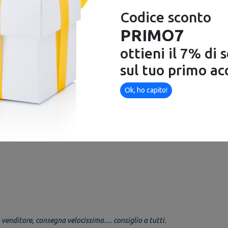
Codice sconto
 pannello di controllo e
PRIMO7
ottieni il 7% di 
sul tuo primo ac
Ok, ho capito!
5 cm - P 75 cm
cipale:
98 x 49 cm
piano di cottura:
cm 85
venditore, consegna velocissima.... consiglio a tutti.