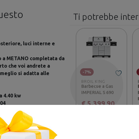
questo
Ti potrebbe inte
teriore, luci interne e
 o a METANO completata da
rto che voi andrete a
-7%
meglio si adatta alle
BROIL KING
Barbecue a Gas
Precedente
IMPERIAL S 690
a 4.40 kw
€ 5.399,90
304
€ 5.799,90
frontale con parte interna
 temperature e livelli di
Disponibile