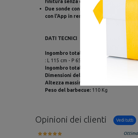
finitura senza essere nelle vicinanze
Due sonde connesse direttamente con il
con l'App in remoto
DATI TECNICI
Ingombro totale coperchio chiuso
: L 115 cm - P 65 cm
Ingombro totale coperchio aperto:
L 11
Dimensioni della griglia di cottura prin
Altezza massima coperchio aperto dal 
Peso del barbecue:
110 Kg
Opinioni dei clienti
Vedi tutti
Ottimo 