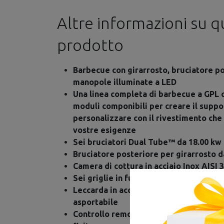
Altre informazioni su 
prodotto
Barbecue con girarrosto, bruciatore pos
manopole illuminate a LED
Una linea completa di barbecue a GPL
moduli componibili per creare il suppo
personalizzare con il rivestimento che 
vostre esigenze
Sei bruciatori Dual Tube™ da 18.00 kw
Bruciatore posteriore per girarrosto d
Camera di cottura in acciaio Inox AISI 
Sei griglie in fusione di acciaio inox
Leccarda in acciaio inox ad estrazione 
asportabile
Controllo remoto da App per impostare