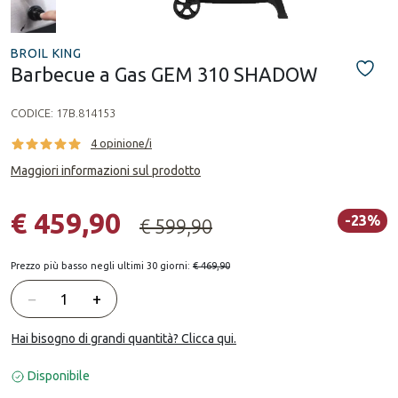
BROIL KING
Barbecue a Gas GEM 310 SHADOW
CODICE:
17B.814153
4 opinione/i
Maggiori informazioni sul prodotto
€ 459,90
-23%
€ 599,90
Prezzo più basso negli ultimi 30 giorni:
€ 469,90
Quantità
−
+
Hai bisogno di grandi quantità? Clicca qui.
Disponibile