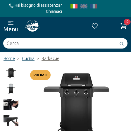
Hai bisogno di assistenza?
Chiamaci
0
Menu
Cerca
Avv
ric
Home
Cucina
Barbecue
PROMO