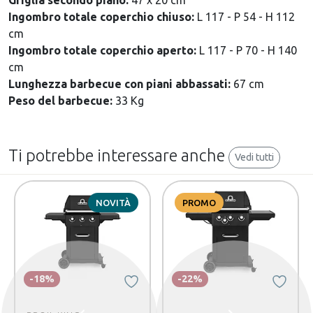
Griglia secondo piano:
47 x 20 cm
Ingombro totale coperchio chiuso:
L 117 - P 54 - H 112
cm
Ingombro totale coperchio aperto:
L 117 - P 70 - H 140
cm
Lunghezza barbecue con piani abbassati:
67 cm
Peso del barbecue:
33 Kg
Ti potrebbe interessare anche
Vedi tutti
NOVITÀ
PROMO
-18%
-22%