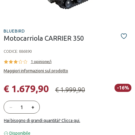
BLUEBIRD
Motocarriola CARRIER 350
CODICE:
886890
1 opinione/i
Maggiori informazioni sul prodotto
€ 1.679,90
-16%
€ 1.999,90
Quantità
−
+
Hai bisogno di grandi quantità? Clicca qui.
Disponibile