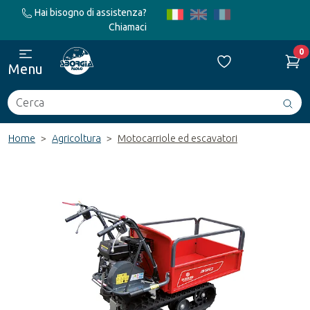
Hai bisogno di assistenza?
Chiamaci
0
Menu
Cerca
Avv
ric
Home
Agricoltura
Motocarriole ed escavatori