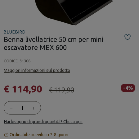
BLUEBIRD
Benna livellatrice 50 cm per mini
escavatore MEX 600
CODICE:
31308
Maggiori informazioni sul prodotto
€ 114,90
-4%
€ 119,90
Quantità
−
+
Hai bisogno di grandi quantità? Clicca qui.
Ordinabile ricevilo in 7-8 giorni