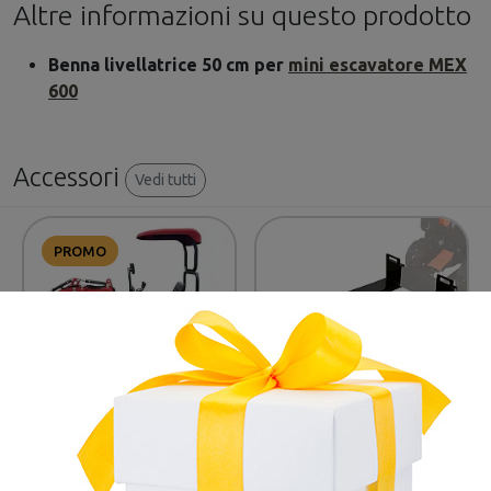
Altre informazioni su questo prodotto
Benna livellatrice 50 cm per
mini escavatore MEX
600
Accessori
Vedi tutti
PROMO
-11%
-2%
BLUEBIRD
BLUEBIRD
Precedente
Successivo
Mini escavatore MEX
Forche per mini
600
escavatore MEX 600