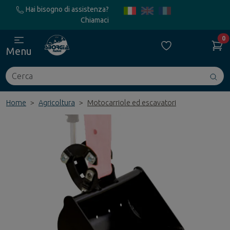
Hai bisogno di assistenza?
Chiamaci
0
Menu
Cerca
Avv
ric
Home
Agricoltura
Motocarriole ed escavatori