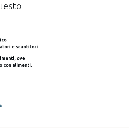
questo
ico
atori e scuotitori
limenti, ove
 con alimenti.
k