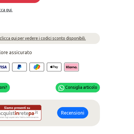
cca qui.
 clicca qui per vedere i codici sconto disponibili.
lore assicurato
oni?
Consiglia articolo
Recensioni