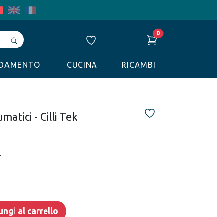
0
Avvia
ricerca
LDAMENTO
CUCINA
RICAMBI
matici - Cilli Tek
o
ngi al carrello