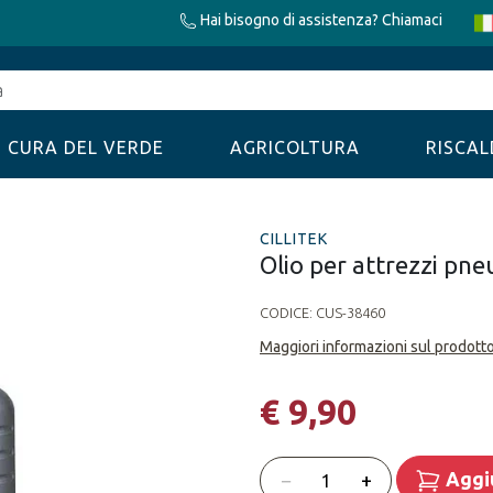
Hai bisogno di assistenza? Chiamaci
CURA DEL VERDE
AGRICOLTURA
RISCA
CILLITEK
Olio per attrezzi pneu
CODICE:
CUS-38460
Maggiori informazioni sul prodott
€ 9,90
Quantità
−
+
Aggiu