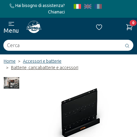
Hai bisogno di assistenza?
Chiamaci
0
Menu
Cerca
Avv
ric
Home
Accessori e batterie
Batterie, caricabatterie e accessori