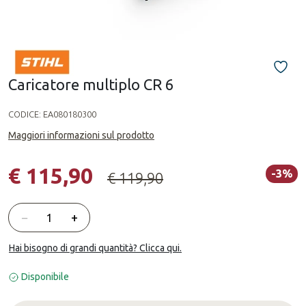
Caricatore multiplo CR 6
CODICE:
EA080180300
Maggiori informazioni sul prodotto
€ 115,90
-3%
€ 119,90
Quantità
−
+
Hai bisogno di grandi quantità? Clicca qui.
Disponibile