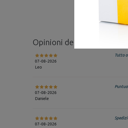
Opinioni dei clienti
Vedi tutti
Tutto o
07-08-2026
Leo
Puntual
07-08-2026
Daniele
Spedizi
07-08-2026