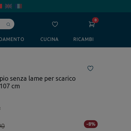
0
Avvia
ricerca
LDAMENTO
CUCINA
RICAMBI
pio senza lame per scarico
e 107 cm
o
-8%
90