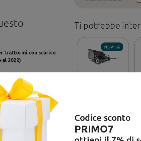
questo
Ti potrebbe inte
NOVITÀ
 trattorini con scarico
o al 2022)
-8%
CUB CADET
Spazzolatrici per
prato a rimorchio
Precedente
€ 595,90
Codice sconto
€ 649,90
PRIMO7
ottieni il 7% di 