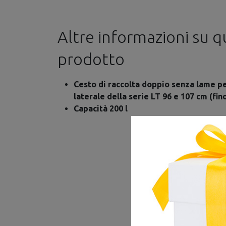
Altre informazioni su 
prodotto
Cesto di raccolta doppio senza lame per
laterale della serie LT 96 e 107 cm (fin
Capacità 200 l