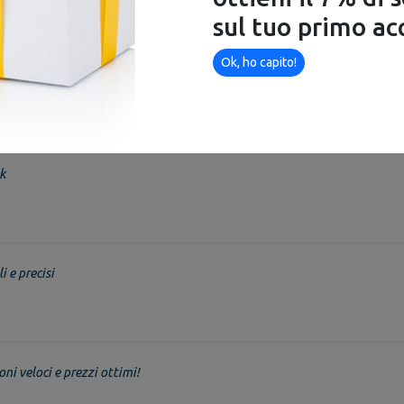
sul tuo primo ac
Disponibile
Ok, ho capito!
k
i e precisi
oni veloci e prezzi ottimi!