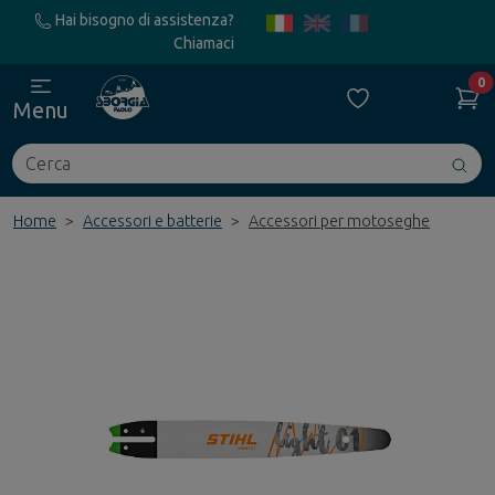
Hai bisogno di assistenza?
Chiamaci
0
Menu
Cerca
Avv
ric
Home
Accessori e batterie
Accessori per motoseghe