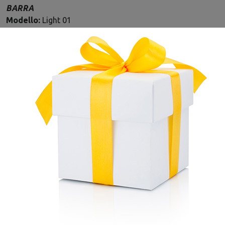
BARRA
Modello:
Light 01
Lunghezza:
30 cm
Passo:
3/8 P
Spessore:
1,1 mm
Numero maglie:
44 Maglie
Codice prodotto:
30050003905
CATENA COMPATIBILE
Catena per motosega PM3 30 cm 3/8 P 1,1 mm 44
maglie
Catena per motosega PM 30 cm 3/8 P 1,1 mm 44 maglie
Catena per motosega PH3 30 cm 3/8 P 1,1 mm 44
maglie
ADATTA PER I MODELLI
Motosega MS 162