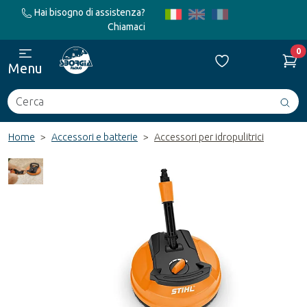
Hai bisogno di assistenza?
Chiamaci
0
Menu
Cerca
Avv
ric
Home
Accessori e batterie
Accessori per idropulitrici