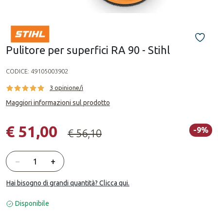
Pulitore per superfici RA 90 - Stihl
CODICE:
49105003902
3 opinione/i
Maggiori informazioni sul prodotto
€ 51,00
-9%
€ 56,10
Quantità
−
+
Hai bisogno di grandi quantità? Clicca qui.
Disponibile