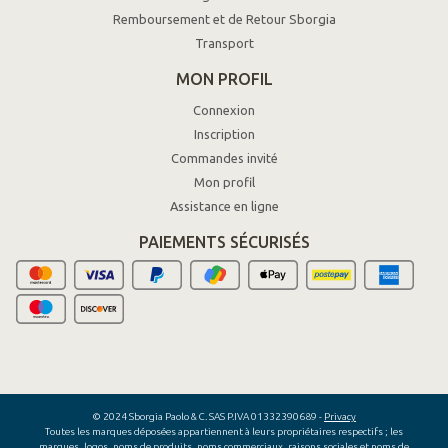
Remboursement et de Retour Sborgia
Transport
MON PROFIL
Connexion
Inscription
Commandes invité
Mon profil
Assistance en ligne
PAIEMENTS SÉCURISÉS
© 2024 Sborgia Paolo & C. SAS P.IVA 01332390689 -
Privacy
Toutes les marques déposées appartiennent à leurs propriétaires respectifs ; les
marques, logos, noms de produits, noms commerciaux, raisons sociales et noms de