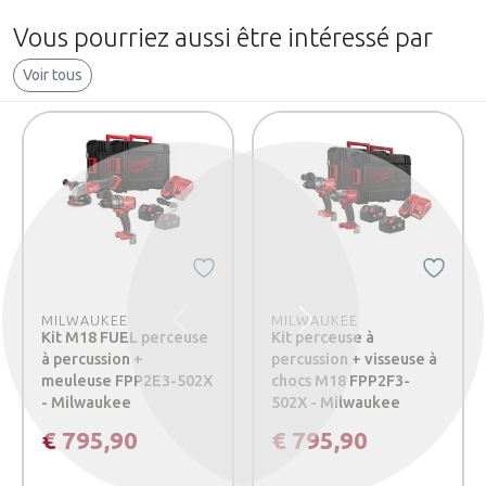
Vous pourriez aussi être intéressé par
Voir tous
MILWAUKEE
MILWAUKEE
Précédent
Suivant
Kit M18 FUEL perceuse
Kit perceuse à
à percussion +
percussion + visseuse à
meuleuse FPP2E3-502X
chocs M18 FPP2F3-
- Milwaukee
502X - Milwaukee
€ 795,90
€ 795,90